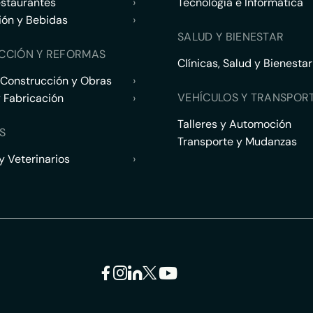
estaurantes
›
Tecnología e Informática
ión y Bebidas
›
SALUD Y BIENESTAR
CCIÓN Y REFORMAS
Clínicas, Salud y Bienestar
 Construcción y Obras
›
VEHÍCULOS Y TRANSPOR
y Fabricación
›
Talleres y Automoción
S
Transporte y Mudanzas
 Veterinarios
›