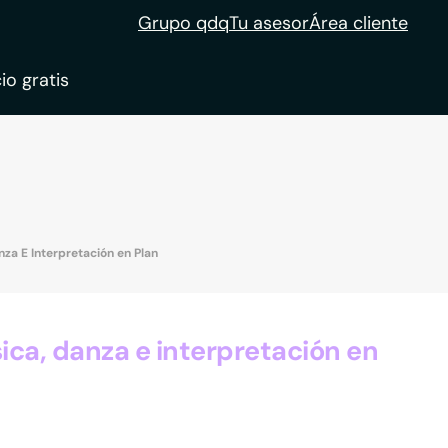
Grupo qdq
Tu asesor
Área cliente
io gratis
ble
tion
za E Interpretación en Plan
ca, danza e interpretación en