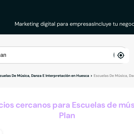
Marketing digital para empresas
Incluye tu negoc
ena
loca
cuelas De Música, Danza E Interpretación en Huesca
Escuelas De Música, Dan
os cercanos para Escuelas de músi
Plan