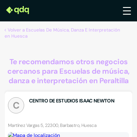
Volver a Escuelas De Música, Danza E Interpretación
en Huesca
Te recomendamos otros negocios
cercanos para Escuelas de música,
danza e interpretación en Peraltilla
CENTRO DE ESTUDIOS ISAAC NEWTON
C
Martínez Vargas 5, 22300, Barbastro, Huesca