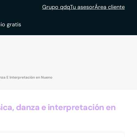
Grupo qdq
Tu asesor
Área cliente
io gratis
ble
tion
nza E Interpretación en Nueno
ca, danza e interpretación en