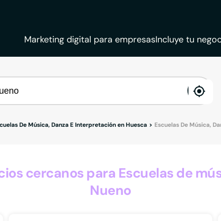
Marketing digital para empresas
Incluye tu negoc
ena
loca
cuelas De Música, Danza E Interpretación en Huesca
Escuelas De Música, Da
os cercanos para Escuelas de músi
Nueno