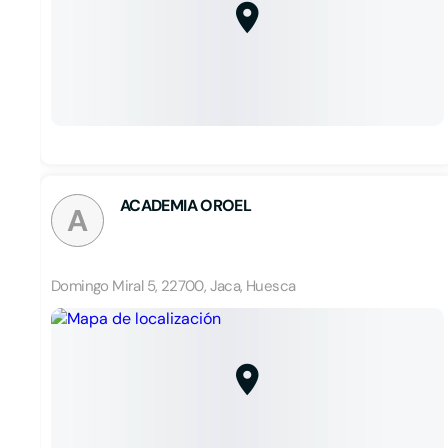
ACADEMIA OROEL
A
Domingo Miral 5, 22700, Jaca, Huesca