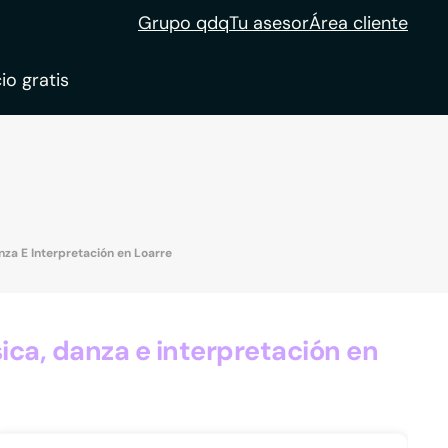
Grupo qdq
Tu asesor
Área cliente
io gratis
ble
tion
nza E Interpretación en Loarre
ca, danza e interpretación en