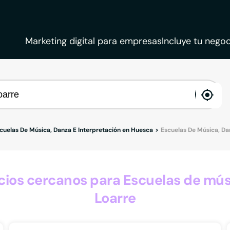
Marketing digital para empresas
Incluye tu negoc
ena
loca
cuelas De Música, Danza E Interpretación en Huesca
Escuelas De Música, Da
os cercanos para Escuelas de músi
Loarre