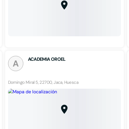
ACADEMIA OROEL
A
Domingo Miral 5, 22700, Jaca, Huesca