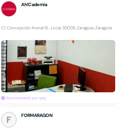
Ah!Cademia
C/ Concepción Arenal 15 , Local, 50005, Zaragoza, Zaragoza
Recomendado por qdq
FORMARAGON
F