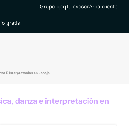
Grupo qdq
Tu asesor
Área cliente
io gratis
ble
tion
nza E Interpretación en Lanaja
ca, danza e interpretación en