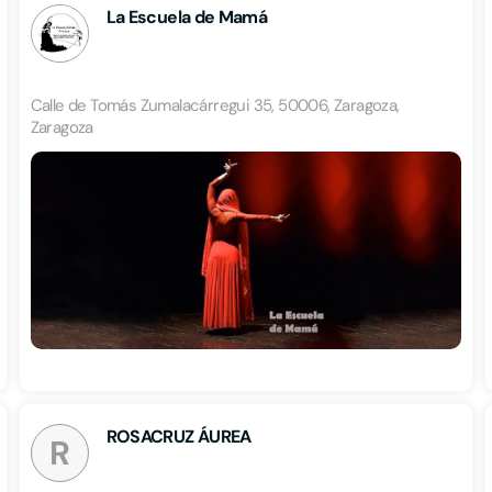
La Escuela de Mamá
Calle de Tomás Zumalacárregui 35, 50006, Zaragoza,
Zaragoza
ROSACRUZ ÁUREA
R