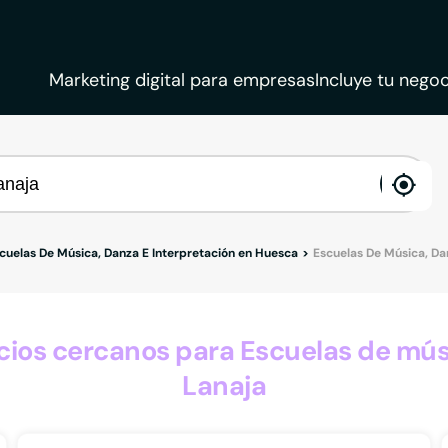
Marketing digital para empresas
Incluye tu negoc
ena
loca
cuelas De Música, Danza E Interpretación en Huesca
Escuelas De Música, Da
os cercanos para Escuelas de músi
Lanaja