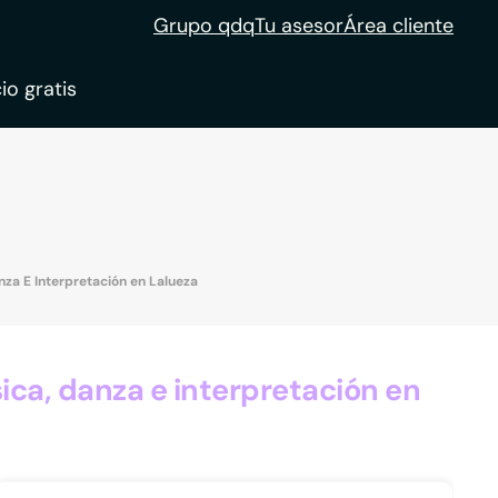
Grupo qdq
Tu asesor
Área cliente
io gratis
ble
tion
nza E Interpretación en Lalueza
ca, danza e interpretación en