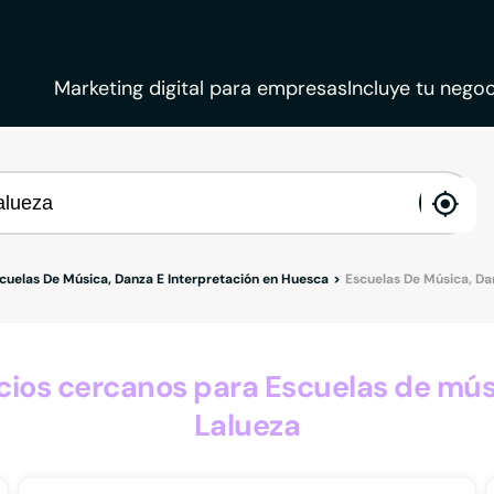
Marketing digital para empresas
Incluye tu negoc
ena
loca
cuelas De Música, Danza E Interpretación en Huesca
Escuelas De Música, Da
os cercanos para Escuelas de músi
Lalueza