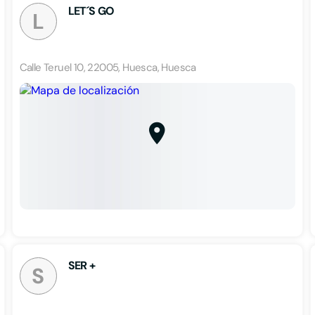
LET´S GO
L
Calle Teruel 10, 22005, Huesca, Huesca
SER +
S