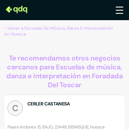
Volver a Escuelas De Música, Danza E Interpretación
en Huesca
Te recomendamos otros negocios
cercanos para Escuelas de música,
danza e interpretación en Foradada
Del Toscar
CERLER CASTANESA
C
Paseo Ardones 15, BAJO, 22449, BENASQUE, Huesca