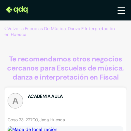
Volver a Escuelas De Música, Danza E Interpretación
en Huesca
Te recomendamos otros negocios
cercanos para Escuelas de música,
danza e interpretación en Fiscal
ACADEMIA AULA
A
Coso 23, 22700, Jaca, Huesca