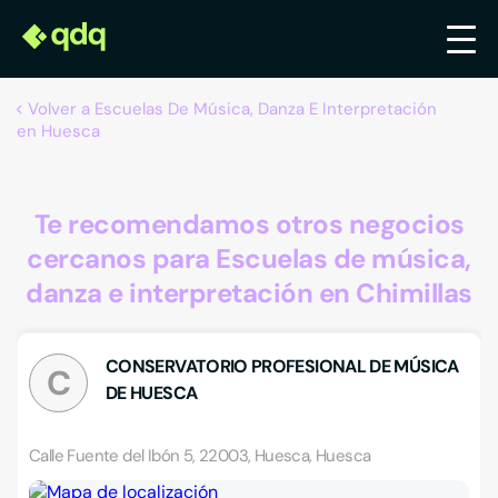
Volver a Escuelas De Música, Danza E Interpretación
en Huesca
Te recomendamos otros negocios
cercanos para Escuelas de música,
danza e interpretación en Chimillas
CONSERVATORIO PROFESIONAL DE MÚSICA
C
DE HUESCA
Calle Fuente del Ibón 5, 22003, Huesca, Huesca