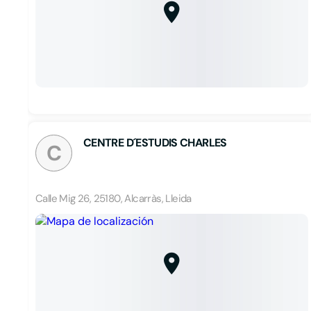
CENTRE D´ESTUDIS CHARLES
C
Calle Mig 26, 25180, Alcarràs, Lleida