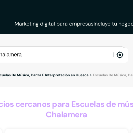
Marketing digital para empresas
Incluye tu negoc
ena
loca
cuelas De Música, Danza E Interpretación en Huesca
Escuelas De Música, Da
os cercanos para Escuelas de músi
Chalamera