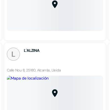
L´ALZINA
L
Calle Nou 8, 25180, Alcarràs, Lleida