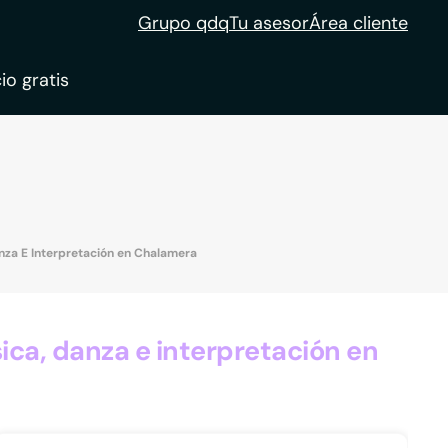
Grupo qdq
Tu asesor
Área cliente
io gratis
ble
tion
nza E Interpretación en Chalamera
ca, danza e interpretación en