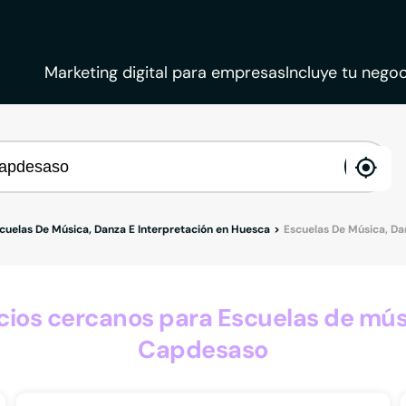
Marketing digital para empresas
Incluye tu negoc
ena
loca
cuelas De Música, Danza E Interpretación en Huesca
Escuelas De Música, Da
os cercanos para Escuelas de músi
Capdesaso