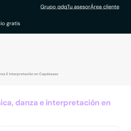
Grupo qdq
Tu asesor
Área cliente
io gratis
ble
tion
nza E Interpretación en Capdesaso
ca, danza e interpretación en