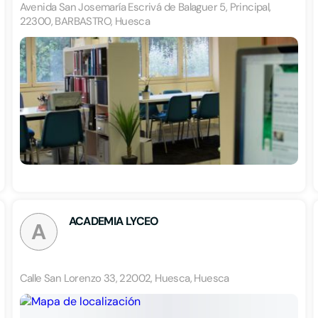
Avenida San Josemaría Escrivá de Balaguer 5, Principal,
22300, BARBASTRO, Huesca
ACADEMIA LYCEO
A
Calle San Lorenzo 33, 22002, Huesca, Huesca