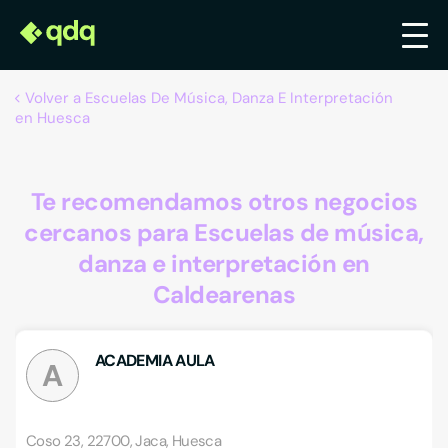
Volver a Escuelas De Música, Danza E Interpretación
en Huesca
Te recomendamos otros negocios
cercanos para Escuelas de música,
danza e interpretación en
Caldearenas
ACADEMIA AULA
A
Coso 23, 22700, Jaca, Huesca