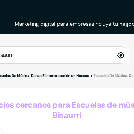
Marketing digital para empresas
Incluye tu negoc
ena
loca
cuelas De Música, Danza E Interpretación en Huesca
Escuelas De Música, Dan
os cercanos para Escuelas de músi
Bisaurri