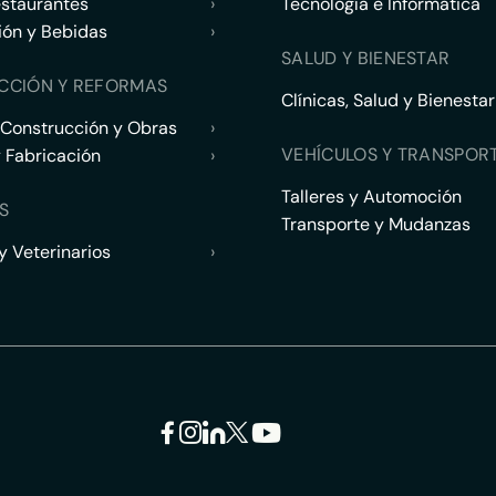
estaurantes
›
Tecnología e Informática
ión y Bebidas
›
SALUD Y BIENESTAR
CCIÓN Y REFORMAS
Clínicas, Salud y Bienestar
 Construcción y Obras
›
VEHÍCULOS Y TRANSPOR
y Fabricación
›
Talleres y Automoción
S
Transporte y Mudanzas
 Veterinarios
›