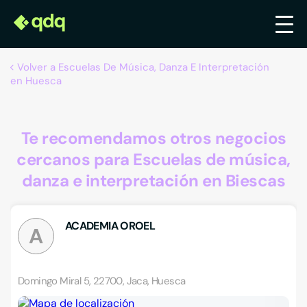
Volver a Escuelas De Música, Danza E Interpretación
en Huesca
Te recomendamos otros negocios
cercanos para Escuelas de música,
danza e interpretación en Biescas
ACADEMIA OROEL
A
Domingo Miral 5, 22700, Jaca, Huesca