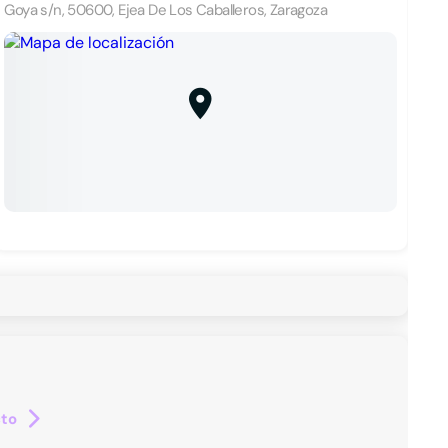
Goya s/n, 50600, Ejea De Los Caballeros, Zaragoza
cto