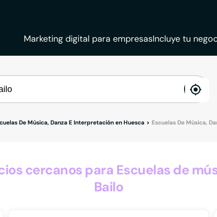
Marketing digital para empresas
Incluye tu negoc
ena
loca
cuelas De Música, Danza E Interpretación en Huesca
Escuelas De Música, Dan
os cercanos para Escuelas de músi
Bailo