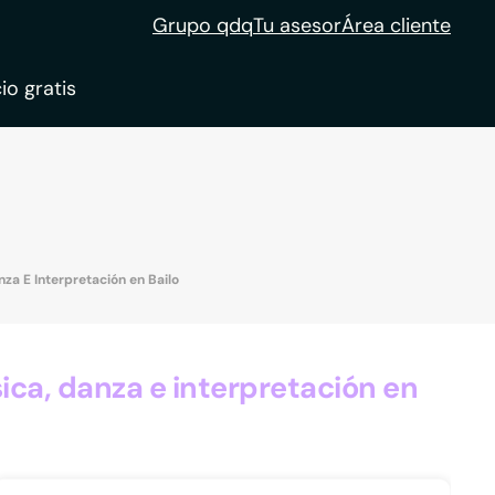
Grupo qdq
Tu asesor
Área cliente
io gratis
ble
tion
za E Interpretación en Bailo
ca, danza e interpretación en