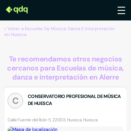
Volver a Escuelas De Música, Danza E Interpretación
en Huesca
Te recomendamos otros negocios
cercanos para Escuelas de música,
danza e interpretación en Alerre
CONSERVATORIO PROFESIONAL DE MÚSICA
C
DE HUESCA
Calle Fuente del Ibón 5, 22003, Huesca, Huesca