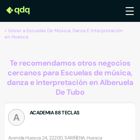
Volver a Escuelas De Música, Danza E Interpretación
en Huesca
Te recomendamos otros negocios
cercanos para Escuelas de música,
danza e interpretación en Alberuela
De Tubo
ACADEMIA 88 TECLAS
A
Avenida Huesca 24, 22200, SARIÑENA, Huesca