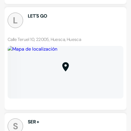
LET´S GO
L
Calle Teruel 10, 22005, Huesca, Huesca
SER +
S