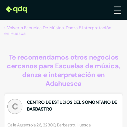
Volver a Escuelas De Música, Danza E Interpretación
en Huesca
Te recomendamos otros negocios
cercanos para Escuelas de música,
danza e interpretación en
Adahuesca
CENTRO DE ESTUDIOS DEL SOMONTANO DE
C
BARBASTRO
Calle Argensola 26, 22300, Barbastro, Huesca