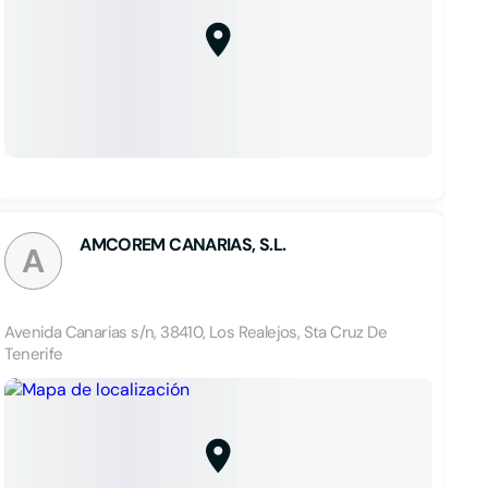
AMCOREM CANARIAS, S.L.
A
Avenida Canarias s/n, 38410, Los Realejos, Sta Cruz De
Tenerife