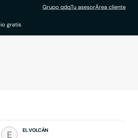
Grupo qdq
Tu asesor
Área cliente
io gratis
ble
tion
EL VOLCÁN
E