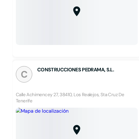
CONSTRUCCIONES PEDRAMA, S.L.
C
Calle Achimencey 27, 38410, Los Realejos, Sta Cruz De
Tenerife