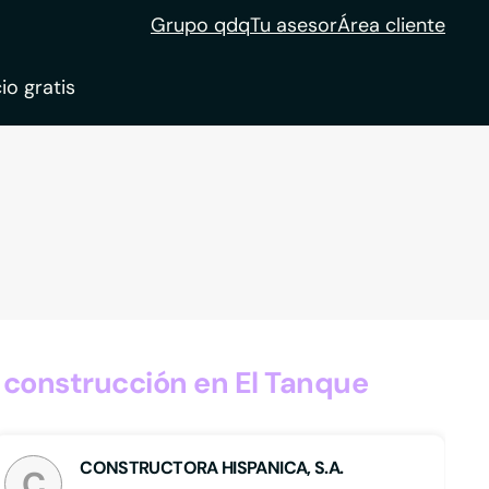
Grupo qdq
Tu asesor
Área cliente
io gratis
ble
tion
construcción en El Tanque
CONSTRUCTORA HISPANICA, S.A.
C