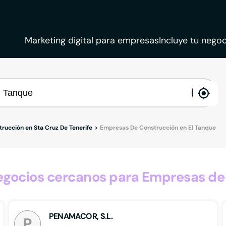
Marketing digital para empresas
Incluye tu negoc
ena
loca
rucción en Sta Cruz De Tenerife
Empresas De Construcción en El Tanque
gocios cercanos para Empresas de 
PENAMACOR, S.L.
P