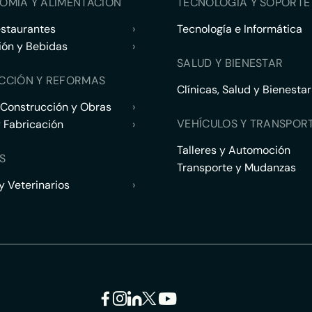
OMÍA Y ALIMENTACIÓN
TECNOLOGÍA Y SOPORTE 
estaurantes
›
Tecnología e Informática
ión y Bebidas
›
SALUD Y BIENESTAR
CCIÓN Y REFORMAS
Clínicas, Salud y Bienestar
 Construcción y Obras
›
VEHÍCULOS Y TRANSPOR
y Fabricación
›
Talleres y Automoción
S
Transporte y Mudanzas
 Veterinarios
›