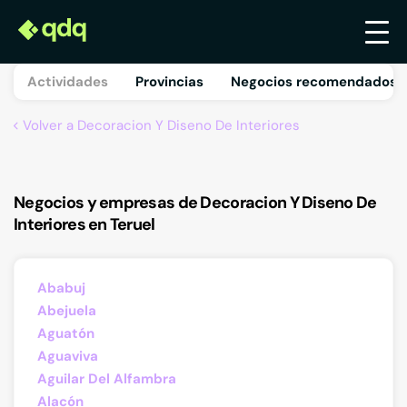
Actividades
Provincias
Negocios recomendados 
Volver a Decoracion Y Diseno De Interiores
Negocios y empresas de Decoracion Y Diseno De
Interiores en Teruel
Ababuj
Abejuela
Aguatón
Aguaviva
Aguilar Del Alfambra
Alacón