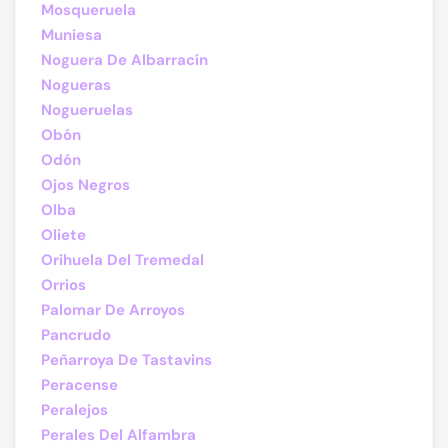
Mosqueruela
Muniesa
Noguera De Albarracín
Nogueras
Nogueruelas
Obón
Odón
Ojos Negros
Olba
Oliete
Orihuela Del Tremedal
Orrios
Palomar De Arroyos
Pancrudo
Peñarroya De Tastavins
Peracense
Peralejos
Perales Del Alfambra