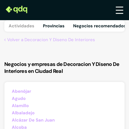
Actividades
Provincias
Negocios recomendados 
Volver a Decoracion Y Diseno De Interiores
Negocios y empresas de Decoracion Y Diseno De
Interiores en Ciudad Real
Abenójar
Agudo
Alamillo
Albaladejo
Alcázar De San Juan
Alcoba