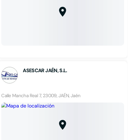
ASESCAR JAÉN, S.L.
Calle Mancha Real 7, 23009, JAÉN, Jaén