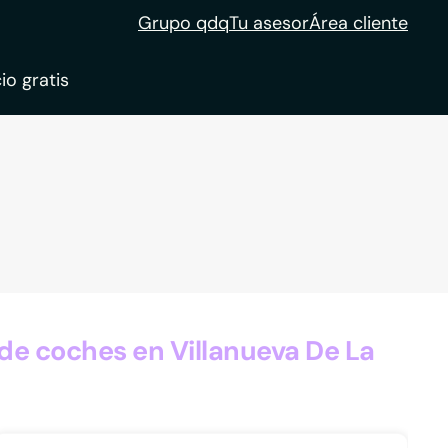
Grupo qdq
Tu asesor
Área cliente
io gratis
ble
tion
e coches en Villanueva De La