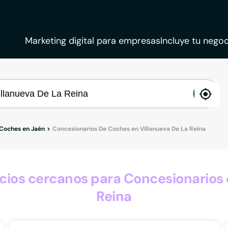
Marketing digital para empresas
Incluye tu negoc
ena
loca
 Coches en Jaén
Concesionarios De Coches en Villanueva De La Reina
ios cercanos para Concesionarios d
Reina