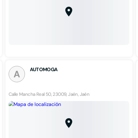
AUTOMOGA
A
Calle Mancha Real 50, 23009, Jaén, Jaén