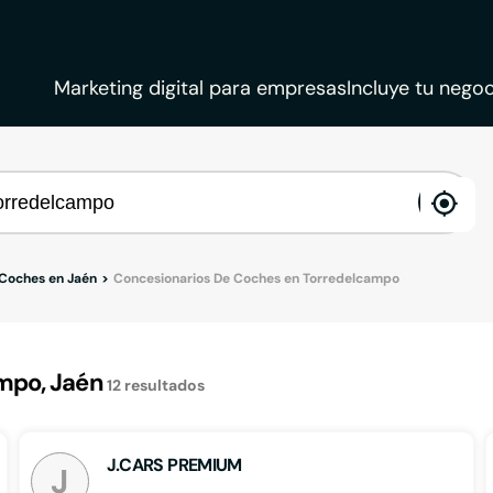
Marketing digital para empresas
Incluye tu negoc
ena
loca
 Coches en Jaén
Concesionarios De Coches en Torredelcampo
mpo, Jaén
12
resultados
J.CARS PREMIUM
J