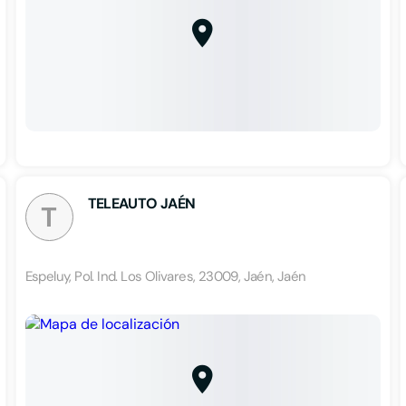
TELEAUTO JAÉN
T
Espeluy, Pol. Ind. Los Olivares, 23009, Jaén, Jaén