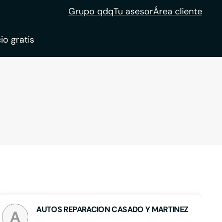
Grupo qdq
Tu asesor
Área cliente
io gratis
ble
tion
AUTOS REPARACION CASADO Y MARTINEZ
A