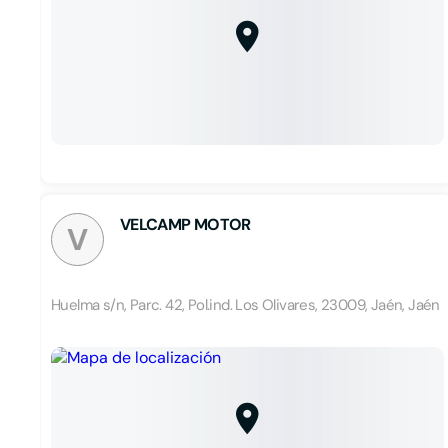
VELCAMP MOTOR
V
Huelma s/n, Parc. 42, Pol.ind. Los Olivares, 23009, Jaén, Jaén