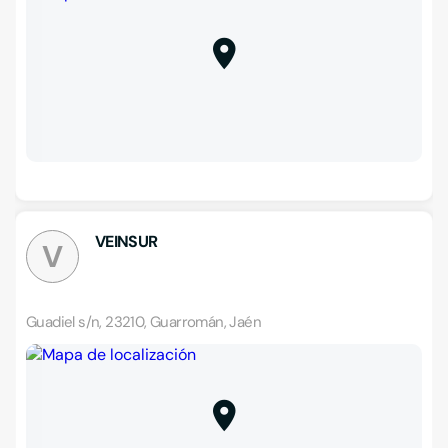
VEINSUR
V
Guadiel s/n, 23210, Guarromán, Jaén