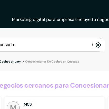
Marketing digital para empresas
Incluye tu negoc
ena
loca
 Coches en Jaén
Concesionarios De Coches en Quesada
egocios cercanos para Concesionar
MCS
M