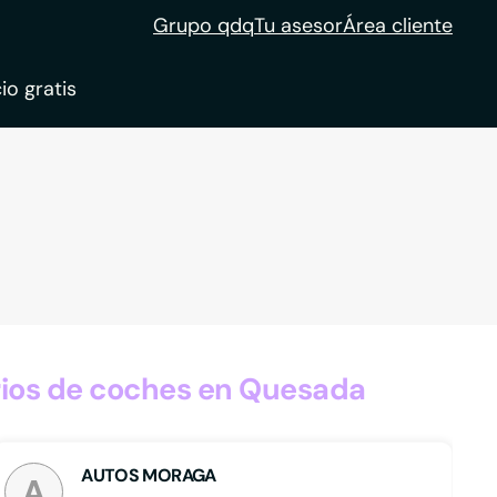
Grupo qdq
Tu asesor
Área cliente
io gratis
ble
tion
ios de coches en Quesada
AUTOS MORAGA
A