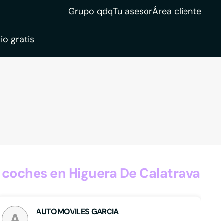
Grupo qdq
Tu asesor
Área cliente
io gratis
ble
tion
coches en Higuera De Calatrava
AUTOMOVILES GARCIA
A