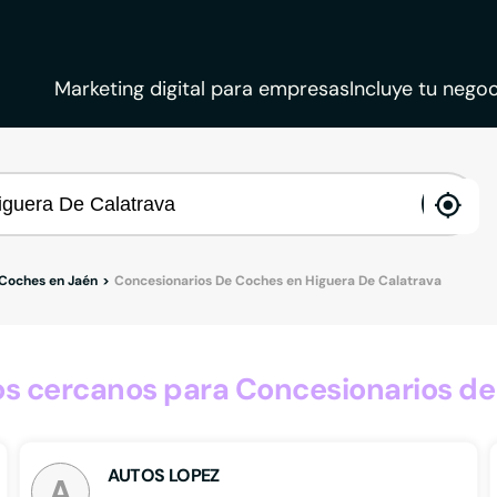
Marketing digital para empresas
Incluye tu negoc
ena
loca
 Coches en Jaén
Concesionarios De Coches en Higuera De Calatrava
s cercanos para Concesionarios de 
AUTOS LOPEZ
A