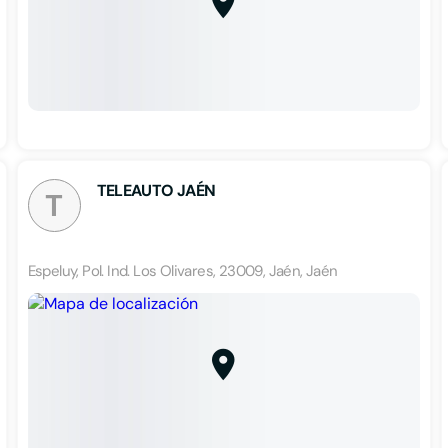
TELEAUTO JAÉN
T
Espeluy, Pol. Ind. Los Olivares, 23009, Jaén, Jaén