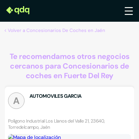
Volver a Concesionarios De Coches en Jaén
Te recomendamos otros negocios
cercanos para Concesionarios de
coches en Fuerte Del Rey
AUTOMOVILES GARCIA
A
Polígono Industrial Los Llanos del Valle 21, 23640,
Torredelcampo, Jaén