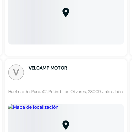
VELCAMP MOTOR
V
Huelma s/n, Parc. 42, Pol.ind. Los Olivares, 23009, Jaén, Jaén