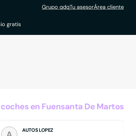
Grupo qdq
Tu asesor
Área cliente
io gratis
ble
tion
 coches en Fuensanta De Martos
AUTOS LOPEZ
A