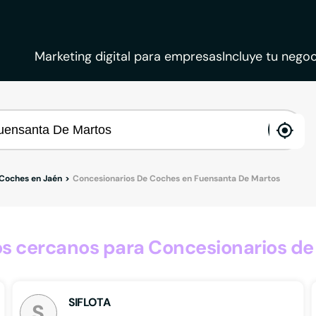
Marketing digital para empresas
Incluye tu negoc
ena
loca
 Coches en Jaén
Concesionarios De Coches en Fuensanta De Martos
s cercanos para Concesionarios de
SIFLOTA
S