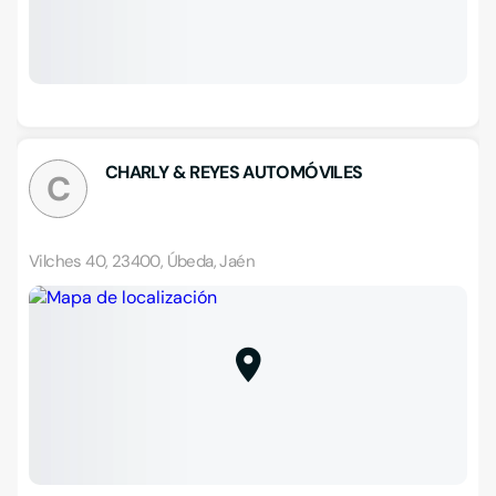
CHARLY & REYES AUTOMÓVILES
C
Vilches 40, 23400, Úbeda, Jaén