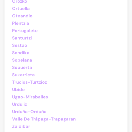
Orozko
Ortuella
Otxandio
Plentzia
Portugalete
Santurtzi
Sestao
Sondika
Sopelana
Sopuerta
Sukarrieta
Trucios-Turtzioz
Ubide
Ugao-Miraballes
Urduliz
Urduña-Orduña
Valle De Trápaga-Trapagaran
Zaldibar