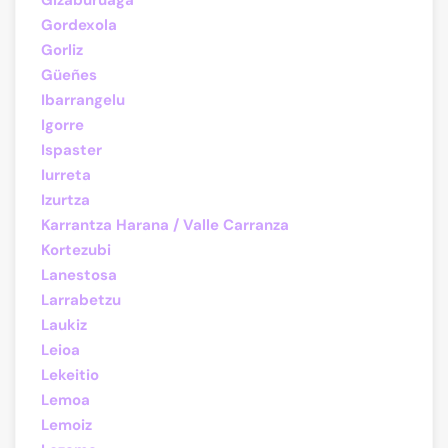
Gizaburuaga
Gordexola
Gorliz
Güeñes
Ibarrangelu
Igorre
Ispaster
Iurreta
Izurtza
Karrantza Harana / Valle Carranza
Kortezubi
Lanestosa
Larrabetzu
Laukiz
Leioa
Lekeitio
Lemoa
Lemoiz