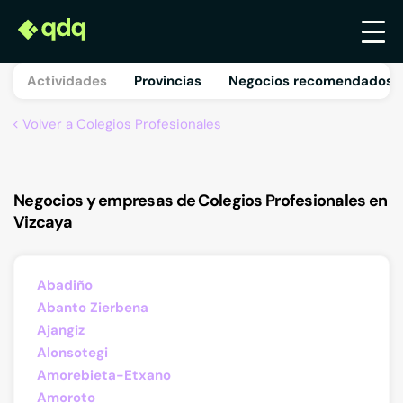
Actividades
Provincias
Negocios recomendados 
Volver a Colegios Profesionales
Negocios y empresas de Colegios Profesionales en
Vizcaya
Abadiño
Abanto Zierbena
Ajangiz
Alonsotegi
Amorebieta-Etxano
Amoroto