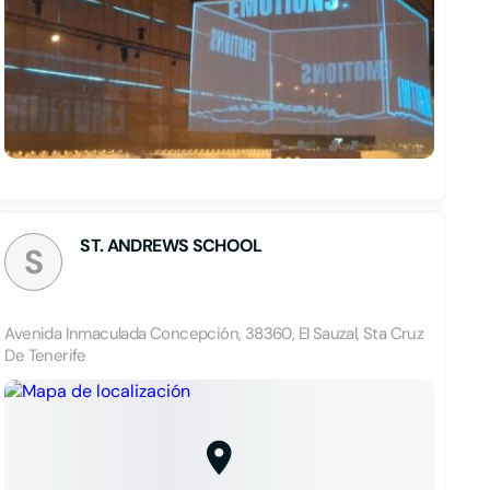
ST. ANDREWS SCHOOL
S
Avenida Inmaculada Concepción, 38360, El Sauzal, Sta Cruz
De Tenerife