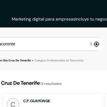
Marketing digital para empresas
Incluye tu negoc
ena
loca
en Sta Cruz De Tenerife
Colegios Profesionales en Tacoronte
 Cruz De Tenerife
12
resultados
C.P. GUAYONGE
C