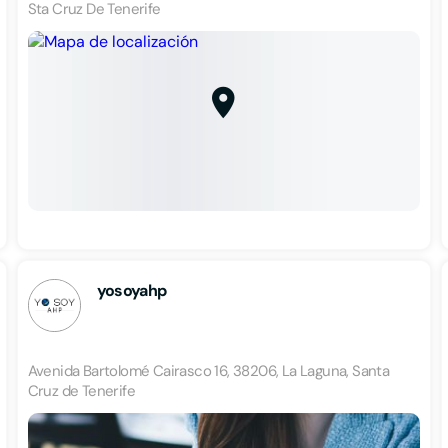
Sta Cruz De Tenerife
yosoyahp
Avenida Bartolomé Cairasco 16, 38206, La Laguna, Santa
Cruz de Tenerife