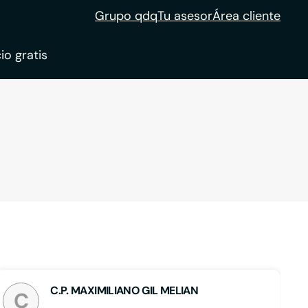
Grupo qdq
Tu asesor
Área cliente
io gratis
ble
tion
C.P. MAXIMILIANO GIL MELIAN
C