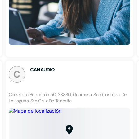
CANAUDIO
C
Carretera Boquerón 50, 38330, Guamasa, San Cristóbal De
La Laguna, Sta Cruz De Tenerife