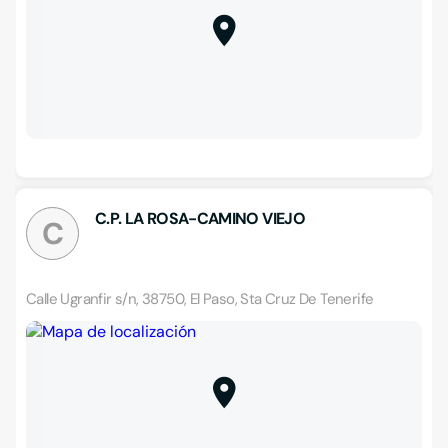
C.P. LA ROSA-CAMINO VIEJO
C
Calle Ugranfir s/n, 38750, El Paso, Sta Cruz De Tenerife