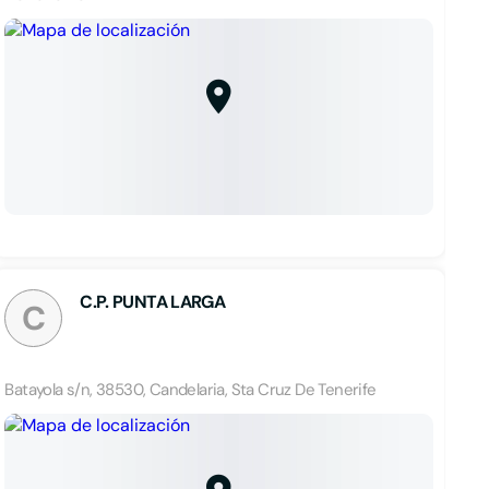
C.P. PUNTA LARGA
C
Batayola s/n, 38530, Candelaria, Sta Cruz De Tenerife