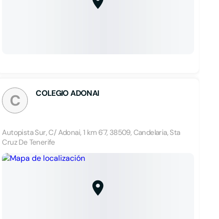
COLEGIO ADONAI
C
Autopista Sur, C/ Adonai, 1 km 6´7, 38509, Candelaria, Sta
Cruz De Tenerife