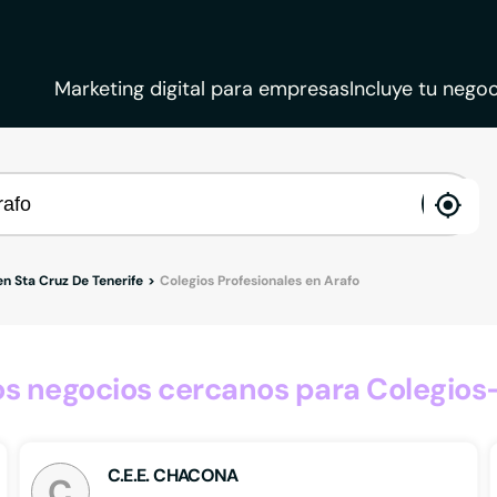
Marketing digital para empresas
Incluye tu negoc
ena
loca
en Sta Cruz De Tenerife
Colegios Profesionales en Arafo
 negocios cercanos para Colegios-
C.E.E. CHACONA
C