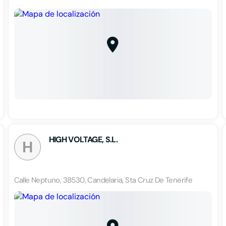
HIGH VOLTAGE, S.L.
H
Calle Neptuno, 38530, Candelaria, Sta Cruz De Tenerife