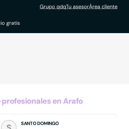
Grupo qdq
Tu asesor
Área cliente
io gratis
ble
tion
profesionales en Arafo
SANTO DOMINGO
S