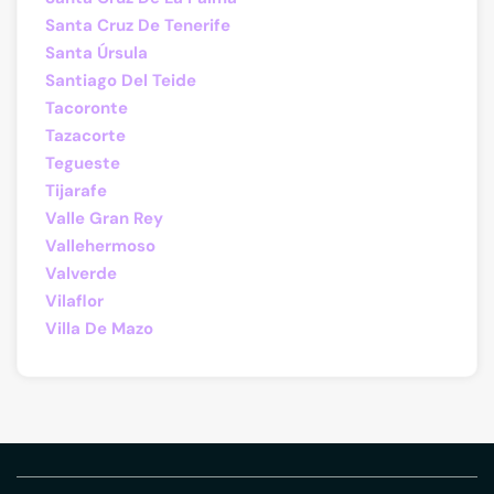
Santa Cruz De Tenerife
Santa Úrsula
Santiago Del Teide
Tacoronte
Tazacorte
Tegueste
Tijarafe
Valle Gran Rey
Vallehermoso
Valverde
Vilaflor
Villa De Mazo