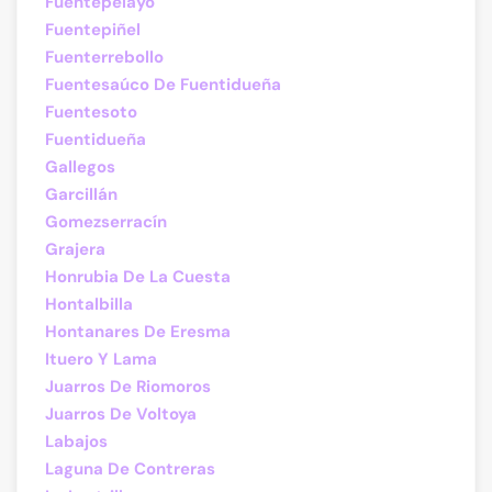
Fuentepelayo
Fuentepiñel
Fuenterrebollo
Fuentesaúco De Fuentidueña
Fuentesoto
Fuentidueña
Gallegos
Garcillán
Gomezserracín
Grajera
Honrubia De La Cuesta
Hontalbilla
Hontanares De Eresma
Ituero Y Lama
Juarros De Riomoros
Juarros De Voltoya
Labajos
Laguna De Contreras