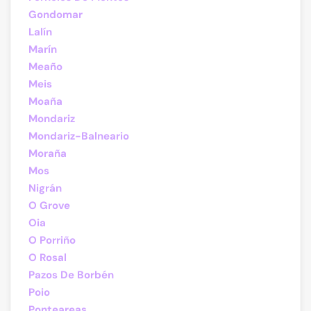
Gondomar
Lalín
Marín
Meaño
Meis
Moaña
Mondariz
Mondariz-Balneario
Moraña
Mos
Nigrán
O Grove
Oia
O Porriño
O Rosal
Pazos De Borbén
Poio
Ponteareas