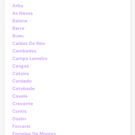
Arbo
As Neves
Baiona
Barro
Bueu
Caldas De Reis
Cambados
Campo Lameiro
Cangas
Catoira
Cerdedo
Cotobade
Covelo
Crecente
Cuntis
Dozón
Forcarei
Fornelos De Montes