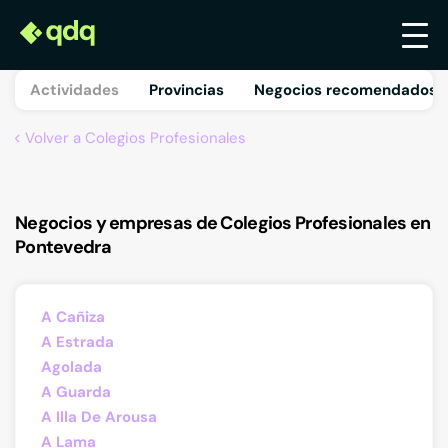
Actividades
Provincias
Negocios recomendados 
Volver a Colegios Profesionales
Negocios y empresas de Colegios Profesionales en
Pontevedra
A Cañiza
A Estrada
Agolada
A Guarda
A Illa De Arousa
A Lama