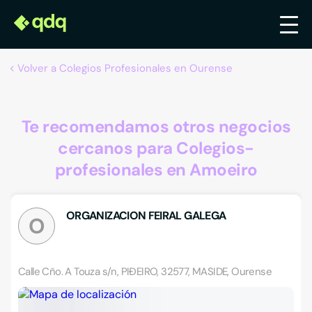
Volver a Colegios Profesionales en Ourense
Te recomendamos otros negocios
cercanos para Colegios-
profesionales en Amoeiro
ORGANIZACION FEIRAL GALEGA
O
Calle Cño. A Touza s/n, PIÐEIRO, 32577, MASIDE, Ourense