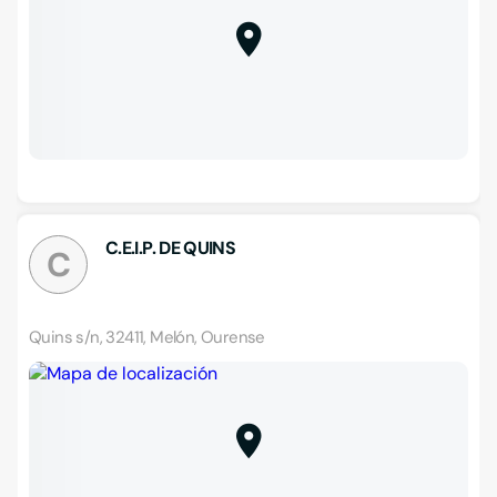
C.E.I.P. DE QUINS
C
Quins s/n, 32411, Melón, Ourense