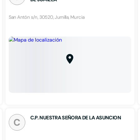
San Antón s/n, 30520, Jumilla, Murcia
C.P. NUESTRA SEÑORA DE LA ASUNCION
C