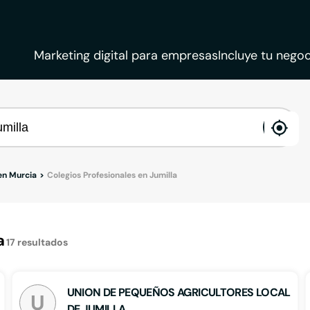
Marketing digital para empresas
Incluye tu negoc
ena
loca
 en Murcia
Colegios Profesionales en Jumilla
a
17
resultados
UNION DE PEQUEÑOS AGRICULTORES LOCAL
U
DE JUMILLA