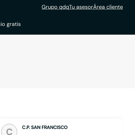
Grupo qdq
Tu asesor
Área cliente
io gratis
ble
tion
C.P. SAN FRANCISCO
C