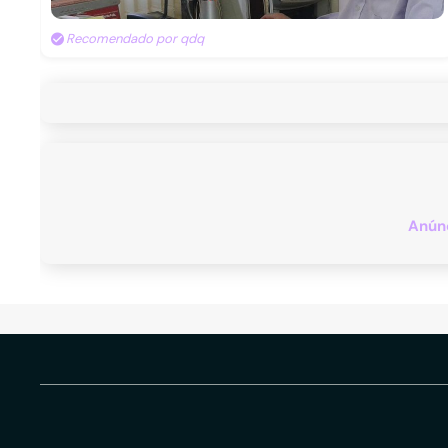
Recomendado por qdq
Anúnc