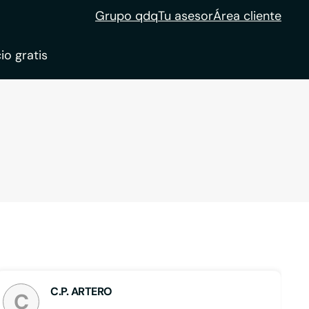
Grupo qdq
Tu asesor
Área cliente
io gratis
ble
tion
C.P. ARTERO
C