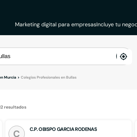
Marketing digital para empresas
Incluye tu negoc
ena
loca
 en Murcia
Colegios Profesionales en Bullas
12
resultados
C.P. OBISPO GARCIA RODENAS
C