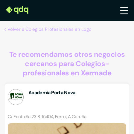
Volver a Colegios Profesionales en Lugo
Te recomendamos otros negocios
cercanos para Colegios-
profesionales en Xermade
Academia Porta Nova
C/ Fontaiña 23 B, 15404, Ferrol, A Coruña