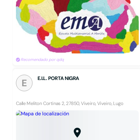
Recomendado por qdq
E.I.L. PORTA NIGRA
E
Calle Meliton Cortinas 2, 27850, Viveiro, Viveiro, Lugo