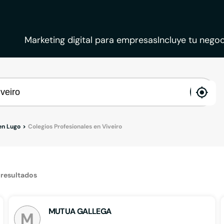
Marketing digital para empresas
Incluye tu negoc
ena
loca
en Lugo
Colegios Profesionales en Viveiro
2
resultados
MUTUA GALLEGA
M