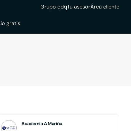
Grupo qdq
Tu asesor
Área cliente
io gratis
ble
tion
Academia A Mariña