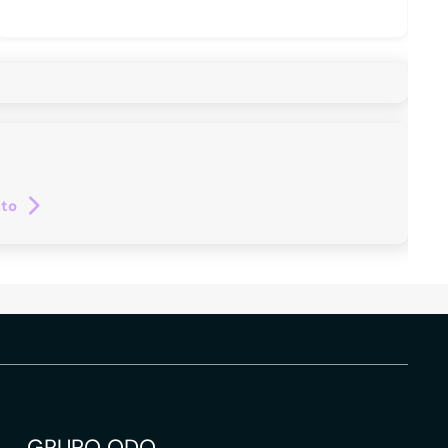
cto
GRUPO QDQ