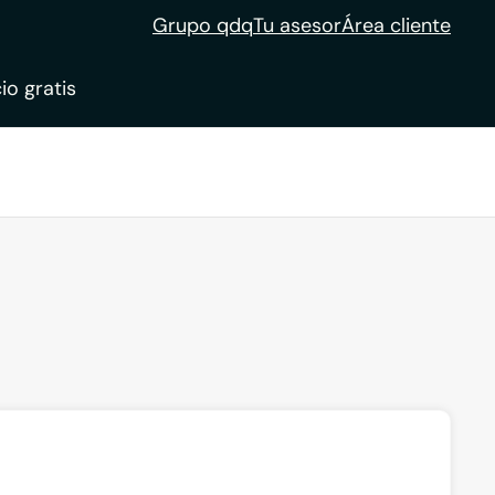
Grupo qdq
Tu asesor
Área cliente
io gratis