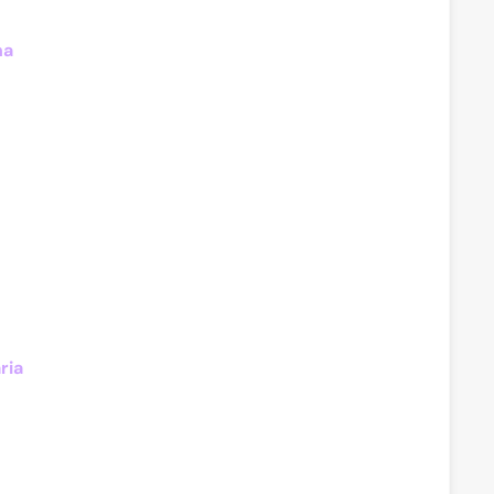
na
ria