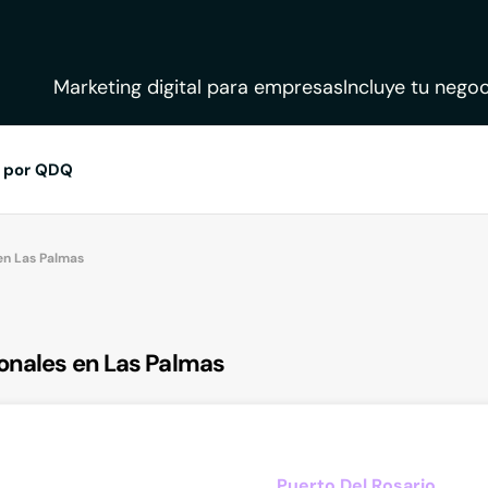
Marketing digital para empresas
Incluye tu negoc
 por QDQ
 en Las Palmas
onales en Las Palmas
Puerto Del Rosario