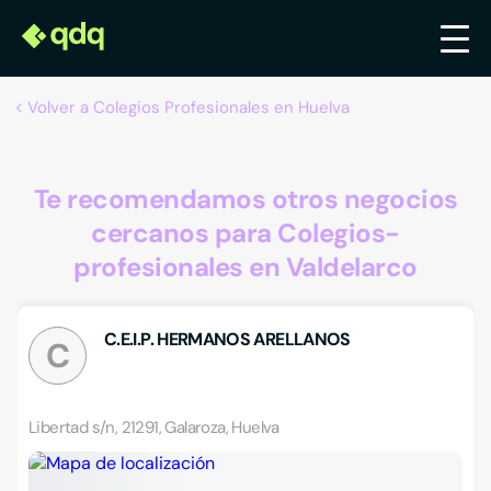
Volver a Colegios Profesionales en Huelva
Te recomendamos otros negocios
cercanos para Colegios-
profesionales en Valdelarco
C.E.I.P. HERMANOS ARELLANOS
C
Libertad s/n, 21291, Galaroza, Huelva