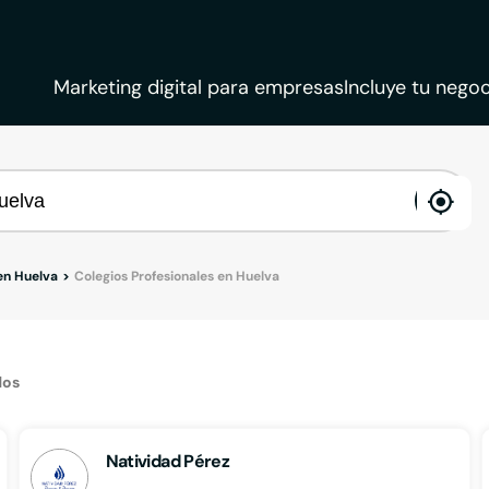
Marketing digital para empresas
Incluye tu negoc
ena
loca
 en Huelva
Colegios Profesionales en Huelva
dos
Natividad Pérez