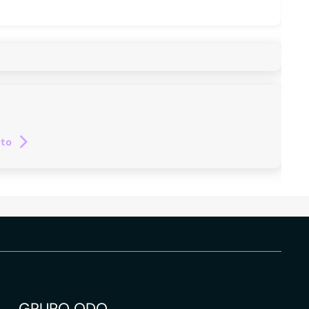
cto
GRUPO QDQ