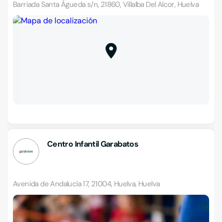
Barriada Santa Águeda s/n, 21860, Villalba Del Alcor, Huelva
Centro Infantil Garabatos
Avenida de Andalucía 17, 21004, Huelva, Huelva