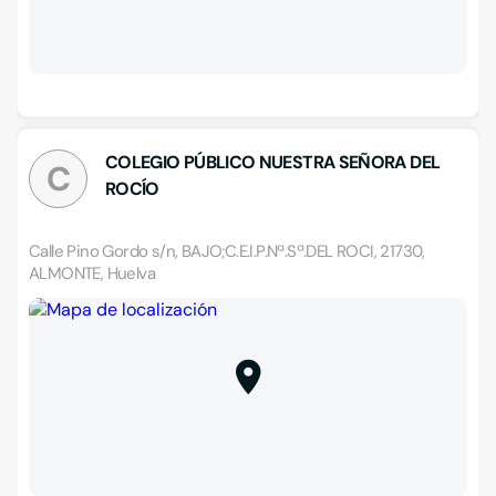
COLEGIO PÚBLICO NUESTRA SEÑORA DEL
C
ROCÍO
Calle Pino Gordo s/n, BAJO;C.E.I.P.Nª.Sª.DEL ROCI, 21730,
ALMONTE, Huelva