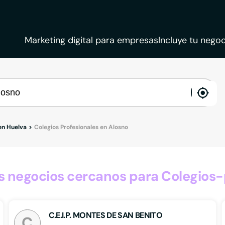
Marketing digital para empresas
Incluye tu negoc
ena
loca
 en Huelva
Colegios Profesionales en Alosno
 negocios cercanos para Colegios-p
C.E.I.P. MONTES DE SAN BENITO
C