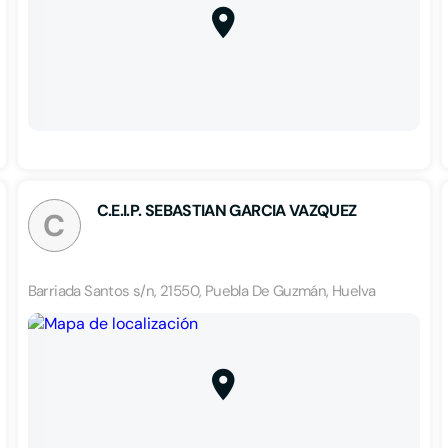
C.E.I.P. SEBASTIAN GARCIA VAZQUEZ
C
Barriada Santos s/n, 21550, Puebla De Guzmán, Huelva