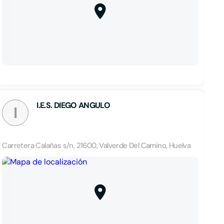
I.E.S. DIEGO ANGULO
I
Carretera Calañas s/n, 21600, Valverde Del Camino, Huelva