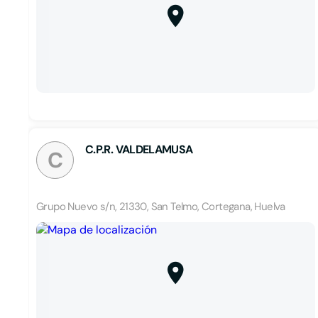
C.P.R. VALDELAMUSA
C
Grupo Nuevo s/n, 21330, San Telmo, Cortegana, Huelva