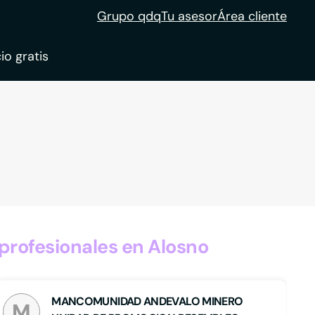
Grupo qdq
Tu asesor
Área cliente
io gratis
ble
tion
rofesionales en Alosno
MANCOMUNIDAD ANDEVALO MINERO
M