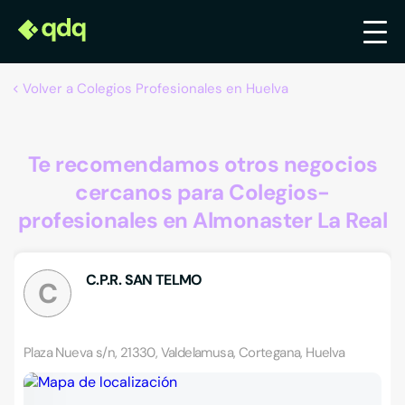
Volver a Colegios Profesionales en Huelva
Te recomendamos otros negocios
cercanos para Colegios-
profesionales en Almonaster La Real
C.P.R. SAN TELMO
C
Plaza Nueva s/n, 21330, Valdelamusa, Cortegana, Huelva