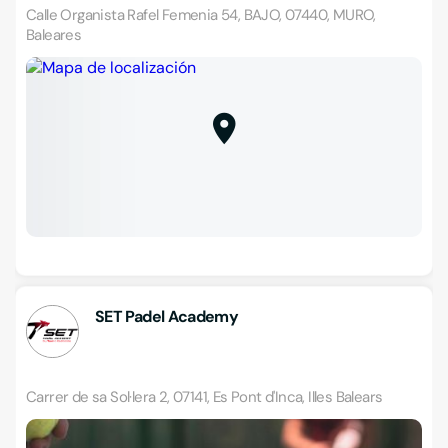
Calle Organista Rafel Femenia 54, BAJO, 07440, MURO,
Baleares
SET Padel Academy
Carrer de sa Sol·lera 2, 07141, Es Pont d'Inca, Illes Balears